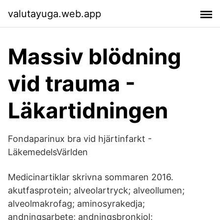
valutayuga.web.app
Massiv blödning
vid trauma -
Läkartidningen
Fondaparinux bra vid hjärtinfarkt -
LäkemedelsVärlden
Medicinartiklar skrivna sommaren 2016.
akutfasprotein; alveolartryck; alveollumen;
alveolmakrofag; aminosyrakedja;
andningsarbete; andningsbronkiol;