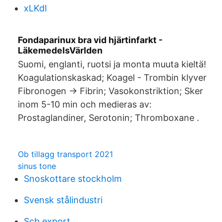
xLKdI
Fondaparinux bra vid hjärtinfarkt -
LäkemedelsVärlden
Suomi, englanti, ruotsi ja monta muuta kieltä!
Koagulationskaskad; Koagel - Trombin klyver
Fibronogen -> Fibrin; Vasokonstriktion; Sker
inom 5-10 min och medieras av:
Prostaglandiner, Serotonin; Thromboxane .
Ob tillagg transport 2021
sinus tone
Snoskottare stockholm
Svensk stålindustri
Scb export