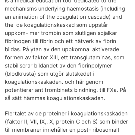
is a medical education tool dedicated to the
mechanisms underlying haemostasis (including
an animation of the coagulation cascade) and
the de koagulationskaskad som uppstår
uppkom- mer trombin som slutligen spjälkar
fibrinogen till fibrin och ett nätverk av fibrin
bildas. På ytan av den uppkomna aktiverade
formen av faktor XIII, ett transglutaminas, som
stabiliserar bildandet av den fibrinpolymer
(blodkrusta) som utgör slutskedet i
koagulationskaskaden. och härigenom
potentierar antitrombinets bindning. till FXa. På
så sätt hämmas koagulationskaskaden.
Flertalet av de proteiner i koagulationskaskaden
(faktor II, VII, IX,. X, protein C och S) som binder
till membraner innehåller en post- ribosomalt