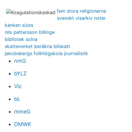
fem stora religionerna
svenskt visarkiv noter
kanken sizes
nils pettersson billinge
bibliotek solna
skatteverket beräkna bilskatt
jakobsbergs folkhögskola journalistik
nmG
bYLZ
Vic
bL
mmeG
DMWK