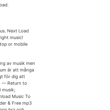
load.
us. Next Load
ight music!
top or mobile
ning av musik men
tum är att många
t för dig att
on — Return to
i musik;
nload Music To
ader & Free mp3
gon bra och