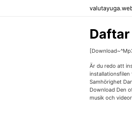
valutayuga.we
Daftar
[Download~^Mp3] 
Är du redo att in
installationsfil
Samhörighet Dans 
Download Den off
musik och videor