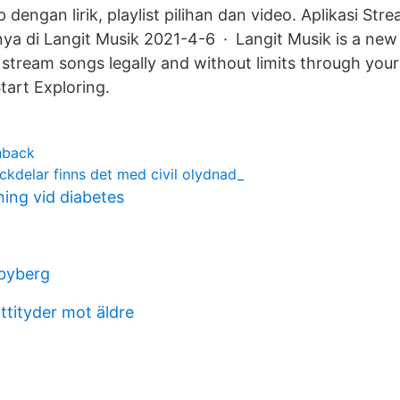
p dengan lirik, playlist pilihan dan video. Aplikasi St
ya di Langit Musik 2021-4-6 · Langit Musik is a new
tream songs legally and without limits through your
art Exploring.
hback
ackdelar finns det med civil olydnad_
ning vid diabetes
byberg
ttityder mot äldre