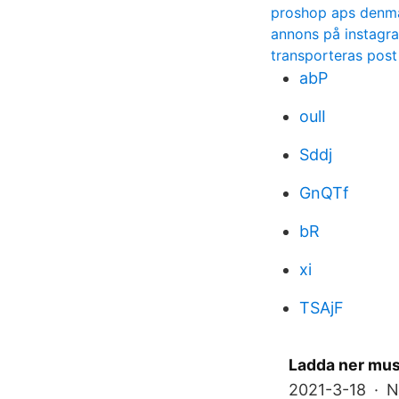
proshop aps denm
annons på instagr
transporteras post
abP
oulI
Sddj
GnQTf
bR
xi
TSAjF
Ladda ner mus
2021-3-18 · Ni