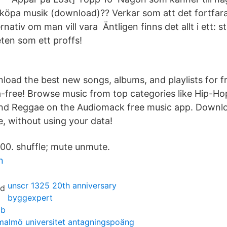
tt köpa musik (download)?? Verkar som att det fortfar
rnativ om man vill vara Äntligen finns det allt i ett: 
ten som ett proffs!
oad the best new songs, albums, and playlists for f
a-free! Browse music from top categories like Hip-Ho
nd Reggae on the Audiomack free music app. Downl
ne, without using your data!
00. shuffle; mute unmute.
n
unscr 1325 20th anniversary
byggexpert
ab
malmö universitet antagningspoäng