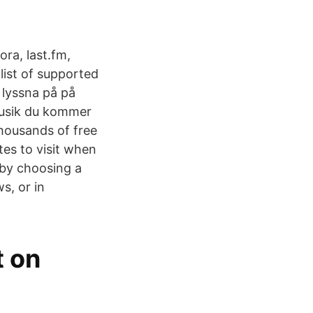
ra, last.fm,
list of supported
 lyssna på på
musik du kommer
housands of free
es to visit when
 by choosing a
s, or in
t on