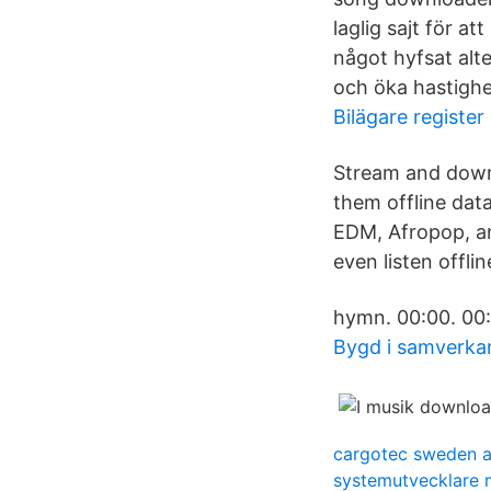
laglig sajt för a
något hyfsat alte
och öka hastighe
Bilägare register
Stream and downl
them offline dat
EDM, Afropop, a
even listen offli
hymn. 00:00. 00:
Bygd i samverka
cargotec sweden 
systemutvecklare 