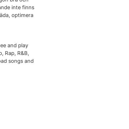
ande inte finns
städa, optimera
ree and play
p, Rap, R&B,
oad songs and