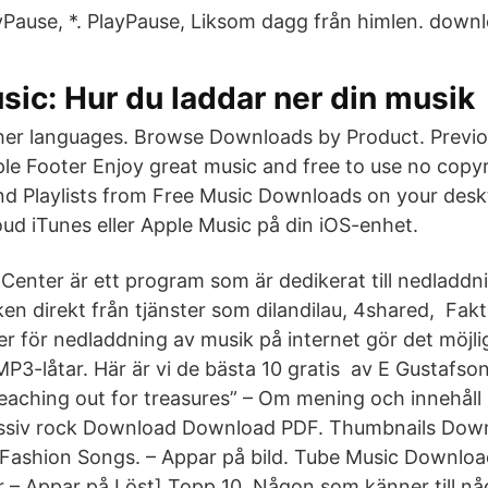
ayPause, *. PlayPause, Liksom dagg från himlen. down
ic: Hur du laddar ner din musik
her languages. Browse Downloads by Product. Previo
ple Footer Enjoy great music and free to use no copyr
d Playlists from Free Music Downloads on your desk
ud iTunes eller Apple Music på din iOS-enhet.
enter är ett program som är dedikerat till nedladd
en direkt från tjänster som dilandilau, 4shared, Fak
r för nedladdning av musik på internet gör det möjlig
MP3-låtar. Här är vi de bästa 10 gratis av E Gustafs
Reaching out for treasures” – Om mening och innehåll 
ssiv rock Download Download PDF. Thumbnails Dow
Fashion Songs. – Appar på bild. Tube Music Downlo
 – Appar på Löst] Topp 10 Någon som känner till nå