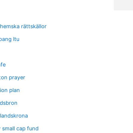
nhemska rättskällor
ang ltu
afe
on prayer
ion plan
ndsbron
landskrona
y small cap fund