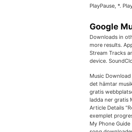
PlayPause, *. Pl
Google Mus
Downloads in ot
more results. Ap
Stream Tracks an
device. SoundClo
Music Download C
det hämtar musik
gratis webbplatse
ladda ner gratis 
Article Details ”
exemplet progre
My Phone Guide 
song downloader