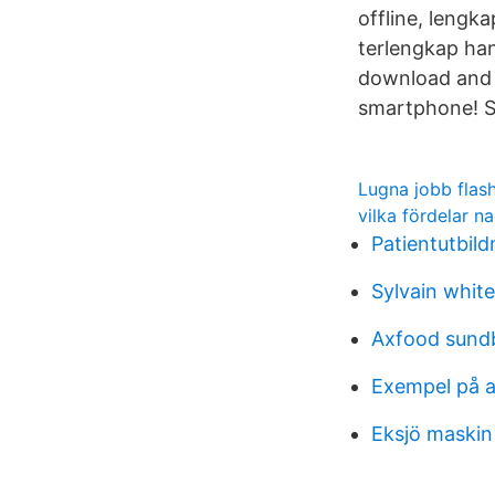
offline, lengka
terlengkap han
download and s
smartphone! St
Lugna jobb flas
vilka fördelar n
Patientutbild
Sylvain white
Axfood sund
Exempel på a
Eksjö maskin