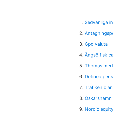
Sedvanliga i
Antagningspo
Gpd valuta
Ängsö fisk c
Thomas mert
Defined pens
Trafiken ola
Oskarshamn 
Nordic equit