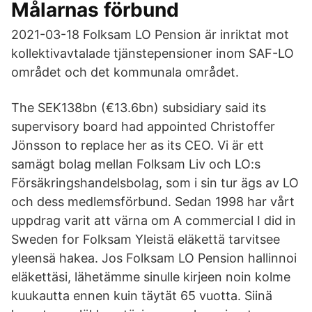
Målarnas förbund
2021-03-18 Folksam LO Pension är inriktat mot
kollektivavtalade tjänstepensioner inom SAF-LO
området och det kommunala området.
The SEK138bn (€13.6bn) subsidiary said its
supervisory board had appointed Christoffer
Jönsson to replace her as its CEO. Vi är ett
samägt bolag mellan Folksam Liv och LO:s
Försäkringshandelsbolag, som i sin tur ägs av LO
och dess medlemsförbund. Sedan 1998 har vårt
uppdrag varit att värna om A commercial I did in
Sweden for Folksam Yleistä eläkettä tarvitsee
yleensä hakea. Jos Folksam LO Pension hallinnoi
eläkettäsi, lähetämme sinulle kirjeen noin kolme
kuukautta ennen kuin täytät 65 vuotta. Siinä