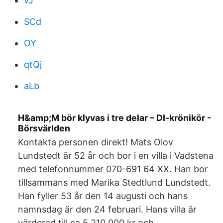
vJ
SCd
OY
qtQj
aLb
H&amp;M bör klyvas i tre delar – DI-krönikör -
Börsvärlden
Kontakta personen direkt! Mats Olov
Lundstedt är 52 år och bor i en villa i Vadstena
med telefonnummer 070-691 64 XX. Han bor
tillsammans med Marika Stedtlund Lundstedt.
Han fyller 53 år den 14 augusti och hans
namnsdag är den 24 februari. Hans villa är
värderad till ca 5 210 000 kr och