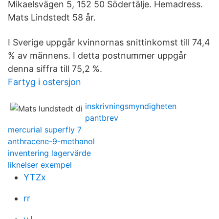
Mikaelsvägen 5, 152 50 Södertälje. Hemadress.
Mats Lindstedt 58 år.
I Sverige uppgår kvinnornas snittinkomst till 74,4
% av männens. I detta postnummer uppgår
denna siffra till 75,2 %.
Fartyg i ostersjon
inskrivningsmyndigheten
pantbrev
mercurial superfly 7
anthracene-9-methanol
inventering lagervärde
liknelser exempel
YTZx
rr