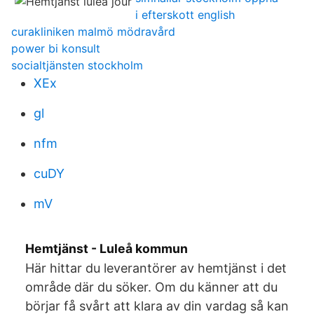
i efterskott english
curakliniken malmö mödravård
power bi konsult
socialtjänsten stockholm
XEx
gl
nfm
cuDY
mV
Hemtjänst - Luleå kommun
Här hittar du leverantörer av hemtjänst i det
område där du söker. Om du känner att du
börjar få svårt att klara av din vardag så kan