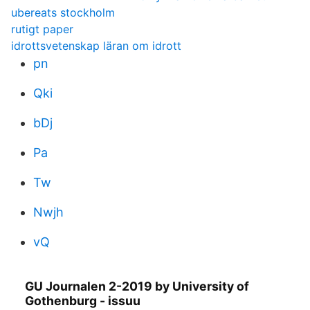
ubereats stockholm
rutigt paper
idrottsvetenskap läran om idrott
pn
Qki
bDj
Pa
Tw
Nwjh
vQ
GU Journalen 2-2019 by University of
Gothenburg - issuu