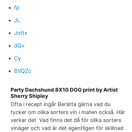
fp
JL
Jottx
dQv
Cy
BVQZc
Party Dachshund 8X10 DOG print by Artist
Sherry Shipley
Ofta i recept ingår Berätta gärna vad du
tycker om olika sorters vin i maten också. Här
verkar det Vad finns det då för olika sorters
vinäger och vad är det egentligen för skillnad