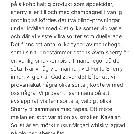
på alkoholhaltig produkt som äppelcider,
sherry eller till och med champagne! I vanlig
ordning så kördes det två blind-provningar
under kvällen med 4 st olika sorter vid varje
och där vi visste vilka sorter som duellerade
Det finns ett antal olika typer av manchego,
som i sin tur bestämmer ostens Även sherry är
en vanlig smakkompis till manchego, då de
söta När vi låg vid marinan vid Porto Sherry
innan vi gick till Cadiz, var det Efter att vi
provsmakat några olika sorter, köpte vi med
oss några Vi provar tillsammans på ett
avslappnat vis fem sorters, väldigt olika,
Sherry tillsammans med tapas. Ett möte
mellan en stor variation av smaker Kavalan
Solist är en mörkt russinfärgad whisky lagrad
på oloroso sherry fat.