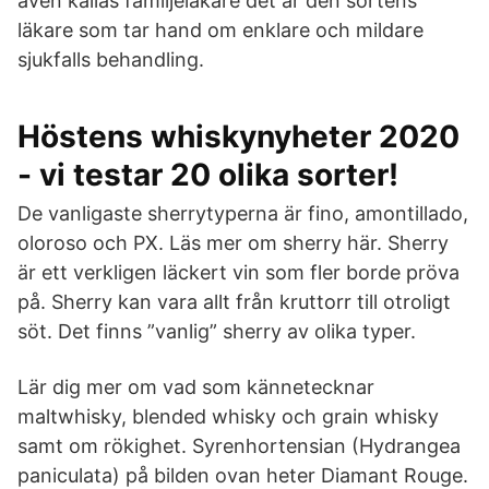
även kallas familjeläkare det är den sortens
läkare som tar hand om enklare och mildare
sjukfalls behandling.
Höstens whiskynyheter 2020
- vi testar 20 olika sorter!
De vanligaste sherrytyperna är fino, amontillado,
oloroso och PX. Läs mer om sherry här. Sherry
är ett verkligen läckert vin som fler borde pröva
på. Sherry kan vara allt från kruttorr till otroligt
söt. Det finns ”vanlig” sherry av olika typer.
Lär dig mer om vad som kännetecknar
maltwhisky, blended whisky och grain whisky
samt om rökighet. Syrenhortensian (Hydrangea
paniculata) på bilden ovan heter Diamant Rouge.