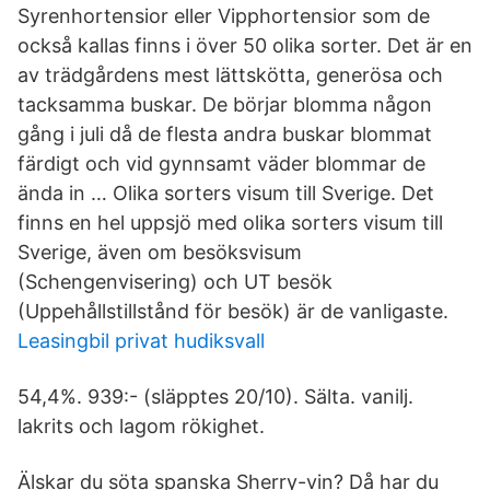
Syrenhortensior eller Vipphortensior som de
också kallas finns i över 50 olika sorter. Det är en
av trädgårdens mest lättskötta, generösa och
tacksamma buskar. De börjar blomma någon
gång i juli då de flesta andra buskar blommat
färdigt och vid gynnsamt väder blommar de
ända in … Olika sorters visum till Sverige. Det
finns en hel uppsjö med olika sorters visum till
Sverige, även om besöksvisum
(Schengenvisering) och UT besök
(Uppehållstillstånd för besök) är de vanligaste.
Leasingbil privat hudiksvall
54,4%. 939:- (släpptes 20/10). Sälta. vanilj.
lakrits och lagom rökighet.
Älskar du söta spanska Sherry-vin? Då har du