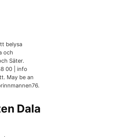
tt belysa
a och
ch Säter.
8 00 | info
tt. May be an
 brinnmannen76.
ten Dala