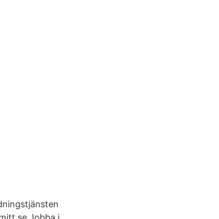
dningstjänsten
mitt.se Jobba i