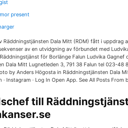
gist
rmor present
harger
v Räddningstjänsten Dala Mitt (RDM) fått i uppdrag a
ekvenser av en utvidgning av förbundet med Ludvik
äddningstjänst för Borlänge Falun Ludvika Gagnef o
n Dala Mitt Lugnetleden 3, 791 38 Falun tel 023-48 8
oto by Anders Högosta in Räddningstjänsten Dala Mi
n · Instagram · Log In Open App. See All Posts From
schef till Räddningstjäns
akanser.se