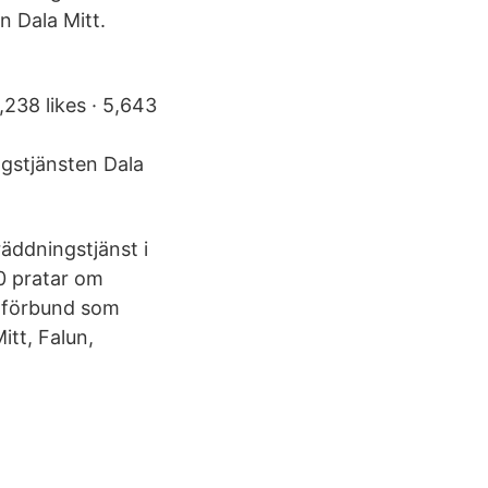
n Dala Mitt.
238 likes · 5,643
gstjänsten Dala
äddningstjänst i
10 pratar om
alförbund som
itt, Falun,