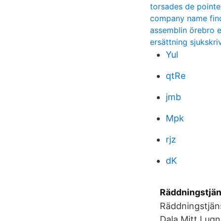
torsades de pointe
company name fin
assemblin örebro e
ersättning sjukskri
Yul
qtRe
jmb
Mpk
rjz
dK
Räddningstjän
Räddningstjän
Dala Mitt Lugn