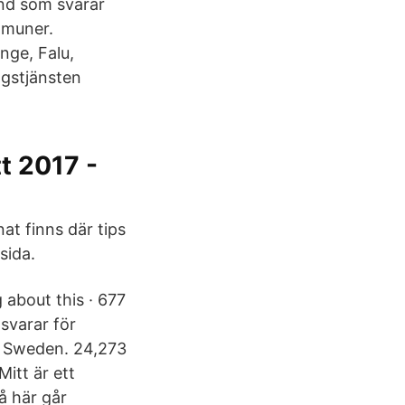
und som svarar
mmuner.
nge, Falu,
ngstjänsten
t 2017 -
t finns där tips
sida.
 about this · 677
svarar för
n, Sweden. 24,273
Mitt är ett
å här går