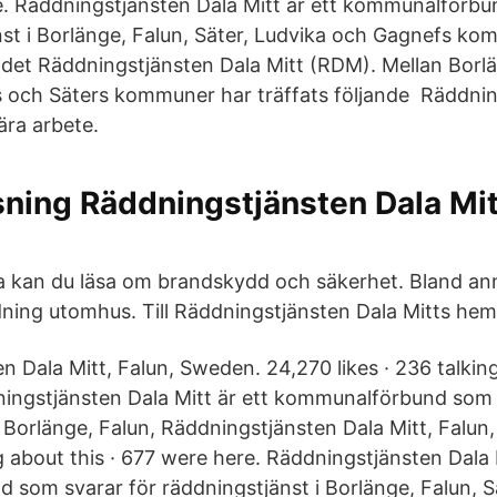
e. Räddningstjänsten Dala Mitt är ett kommunalförb
nst i Borlänge, Falun, Säter, Ludvika och Gagnefs ko
t Räddningstjänsten Dala Mitt (RDM). Mellan Borlä
 och Säters kommuner har träffats följande Räddni
nära arbete.
ning Räddningstjänsten Dala Mit
 kan du läsa om brandskydd och säkerhet. Bland anna
ldning utomhus. Till Räddningstjänsten Dala Mitts hem
 Dala Mitt, Falun, Sweden. 24,270 likes · 236 talking
ingstjänsten Dala Mitt är ett kommunalförbund som 
i Borlänge, Falun, Räddningstjänsten Dala Mitt, Falu
ng about this · 677 were here. Räddningstjänsten Dala 
som svarar för räddningstjänst i Borlänge, Falun, S