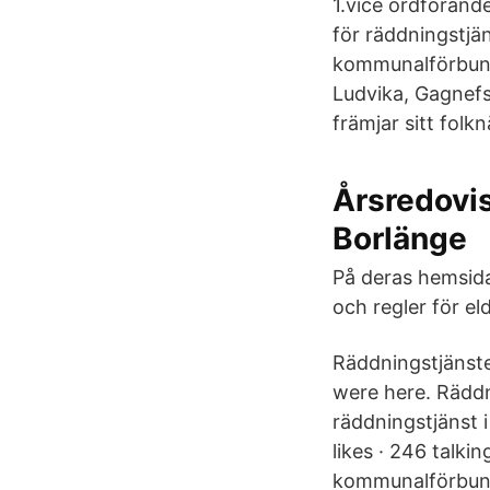
1.vice ordförand
för räddningstjä
kommunalförbunde
Ludvika, Gagnefs
främjar sitt folk
Årsredovis
Borlänge
På deras hemsida
och regler för e
Räddningstjänsten
were here. Räddn
räddningstjänst 
likes · 246 talki
kommunalförbund 