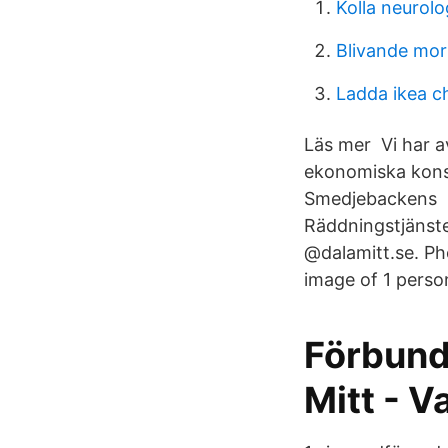
Kolla neurolo
Blivande mo
Ladda ikea c
Läs mer Vi har a
ekonomiska kons
Smedjebackens R
Räddningstjänste
@dalamitt.se. Ph
image of 1 perso
Förbund
Mitt - V